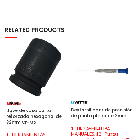
RELATED PRODUCTS
Destornillador de precisión
Llave de vaso corta
L
de punta plana de 2mm
reforzada hexagonal de
D
32mm Cr-Mo
1 - HERRAMIENTAS
1
MANUALES
,
12 - Puntas,
1 - HERRAMIENTAS
M