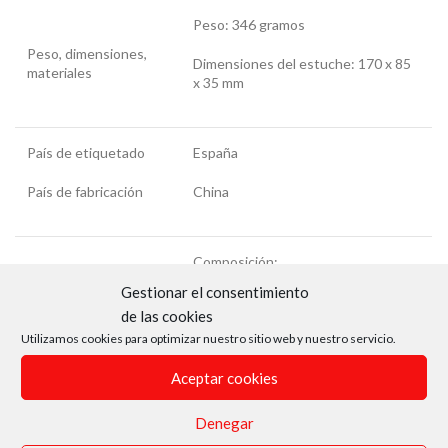
Peso: 346 gramos
Peso, dimensiones,
Dimensiones del estuche: 170 x 85
materiales
x 35 mm
País de etiquetado
España
País de fabricación
China
Composición:
Características
Gestionar el consentimiento
técnicas
Ver imagen adjunta
de las cookies
Utilizamos cookies para optimizar nuestro sitio web y nuestro servicio.
Tipo de artículo
Aceptar cookies
Artículo nuevo, sin usar. Vuelto a
(nuevo/usado)
etiquetar por deterioro de sus
Denegar
(original…)
etiquetas originales.