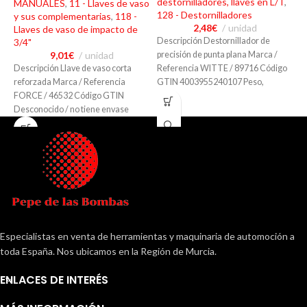
destornilladores, llaves en L/T
,
MANUALES
,
11 - Llaves de vaso
1
128 - Destornilladores
y sus complementarias
,
118 -
2,48
€
unidad
Llaves de vaso de impacto de
D
Descripción Destornillador de
3/4"
p
9,01
€
unidad
precisión de punta plana Marca /
D
Descripción Llave de vaso corta
Referencia WITTE / 89716 Código
i
reforzada Marca / Referencia
GTIN 4003955240107 Peso,
N
FORCE / 46532 Código GTIN
dimensiones, materiales Peso:
Desconocido / no tiene envase
Peso,
Especialistas en venta de herramientas y maquinaria de automoción a
toda España. Nos ubicamos en la Región de Murcia.
ENLACES DE INTERÉS