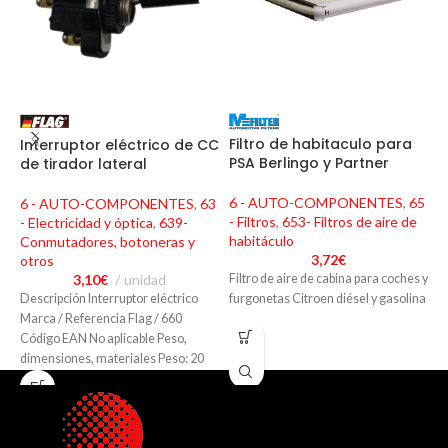
Filtro de habitaculo para
Interruptor eléctrico de CC
F
PSA Berlingo y Partner
de tirador lateral
p
T
6 - AUTO-COMPONENTES
,
65
6 - AUTO-COMPONENTES
,
63
- Filtros
,
653- Filtros de aire de
- Electricidad y óptica
,
639-
6
habitáculo
Conmutadores, botoneras y
-
3,72
€
otros
m
3,10
€
unidad
Filtro de aire de cabina para coches y
Descripción Interruptor eléctrico
F
furgonetas Citroen diésel y gasolina
Marca / Referencia Flag / 660
V
Código EAN No aplicable Peso,
S
dimensiones, materiales Peso: 20
gramos (sin