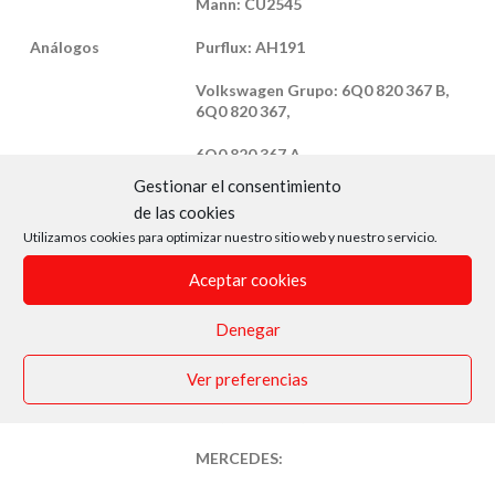
Mann: CU2545
Análogos
Purflux: AH191
Volkswagen Grupo: 6Q0 820 367 B,
6Q0 820 367,
6Q0 820 367 A
Gestionar el consentimiento
Zaffo: 424
de las cookies
Utilizamos cookies para optimizar nuestro sitio web y nuestro servicio.
Aplicaciones en
Circuitos de climatización del
Aceptar cookies
auto-
habitáculo en coches del grupo
componentes
Volkswagen.
Denegar
AUDI:
Ver preferencias
A2 (2000-2005)
MERCEDES: