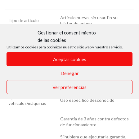
Artículo nuevo, sin usar. En su
Tipo de artículo
blíster de origen.
Gestionar el consentimiento
Análogos
JBM: 13506 (punta No reforzada)
de las cookies
Utilizamos cookies para optimizar nuestro sitio web y nuestro servicio.
Aplicaciones por
Cambiar tornillos de culatas de
Aceptar cookies
función/cometido
motores y otros
Denegar
Aplicaciones en auto-
Culatas de motores de coches
componentes
Ver preferencias
Aplicaciones en
Uso específico desconocido
vehículos/máquinas
Garantía de 3 años contra defectos
de funcionamiento.
Si hubiera que ejecutar la garantía,