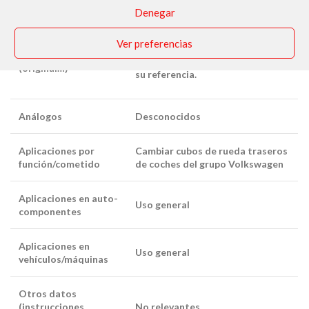
Denegar
Tipo de artículo
Artículo nuevo. Envasado y
Ver preferencias
etiquetado por nosotros
(nuevo/usado)
respetando el logo de la marca y
(original…)
su referencia.
Análogos
Desconocidos
Aplicaciones por
Cambiar cubos de rueda traseros
función/cometido
de coches del grupo Volkswagen
Aplicaciones en auto-
Uso general
componentes
Aplicaciones en
Uso general
vehículos/máquinas
Otros datos
(instrucciones,
No relevantes