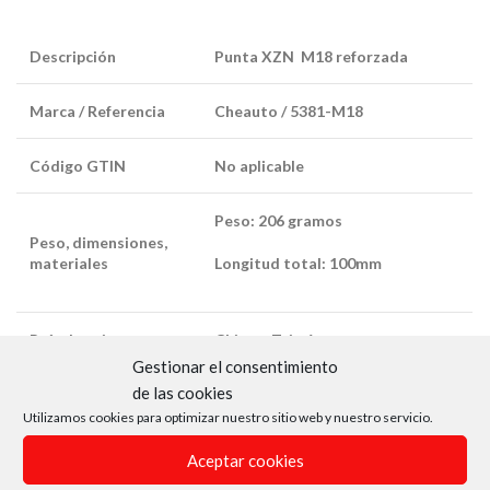
Descripción
Punta XZN M18 reforzada
Marca / Referencia
Cheauto / 5381-M18
Código GTIN
No aplicable
Peso: 206 gramos
Peso, dimensiones,
materiales
Longitud total: 100mm
País de origen
China – Taiwán
Gestionar el consentimiento
de las cookies
Cuadrado de ½”
Utilizamos cookies para optimizar nuestro sitio web y nuestro servicio.
Características
Punta reforzada/impacto del
técnicas
tipo XZN, medida M18
Aceptar cookies