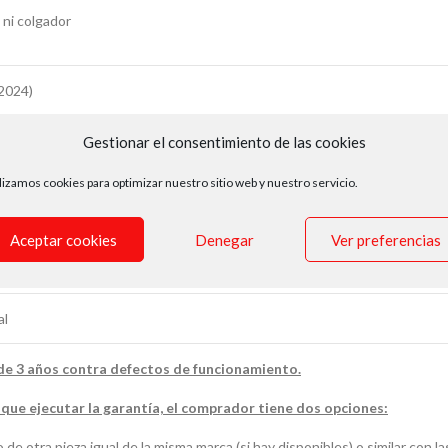
 ni colgador
2024)
2024)
Gestionar el consentimiento de las cookies
lizamos cookies para optimizar nuestro sitio web y nuestro servicio.
n de tornillos de cabeza de ranura, preferentemente pequeños. Uso princ
alquier orificio de regleta de conexión de cables.
Aceptar cookies
Denegar
Ver preferencias
al
al
de 3 años contra defectos de funcionamiento.
 que ejecutar la garantía, el comprador tiene dos opciones:
 otra pieza igual de la misma marca (si hay disponibles) o similar con l