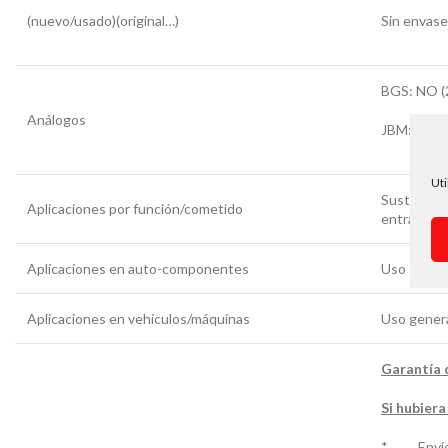
(nuevo/usado)(original…)
Sin envase
BGS: NO (
Análogos
JBM: NO (
Uti
Sustitució
Aplicaciones por función/cometido
entra en cu
Aplicaciones en auto-componentes
Uso gener
Aplicaciones en vehículos/máquinas
Uso gener
Garantía 
Si hubiera
* Envío de