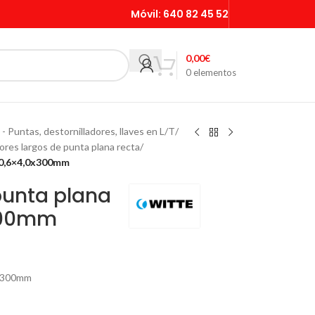
Móvil:
640 82 45 52
0,00
€
0
elementos
 - Puntas, destornilladores, llaves en L/T
/
ores largos de punta plana recta
/
L 0,6×4,0x300mm
punta plana
x300mm
 x 300mm