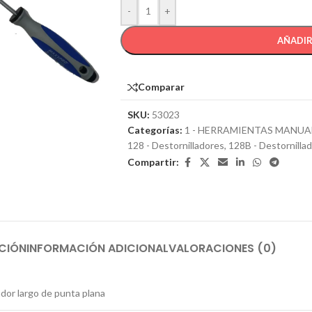
-
+
AÑADIR
Comparar
SKU:
53023
Categorías:
1 - HERRAMIENTAS MANUA
128 - Destornilladores
,
128B - Destornillad
Compartir:
CIÓN
INFORMACIÓN ADICIONAL
VALORACIONES (0)
ador largo de punta plana