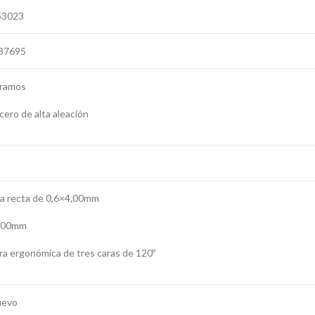
53023
37695
gramos
acero de alta aleación
na recta de 0,6×4,00mm
 300mm
 ergonómica de tres caras de 120º
uevo