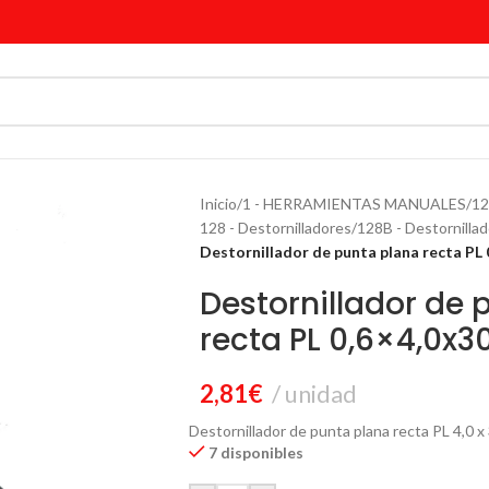
Inicio
/
1 - HERRAMIENTAS MANUALES
/
12
128 - Destornilladores
/
128B - Destornillad
Destornillador de punta plana recta P
Destornillador de 
recta PL 0,6×4,0
2,81
€
unidad
Destornillador de punta plana recta PL 4,0
7 disponibles