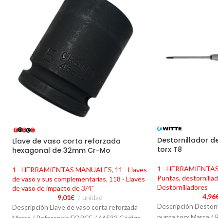
Destornillador d
Llave de vaso corta reforzada
torx T8
hexagonal de 32mm Cr-Mo
1 - HERRAMIENTA
1 - HERRAMIENTAS MANUALES
,
11 - Llaves
Puntas, destornillad
de vaso y sus complementarias
,
118 - Llaves
Destornilladores
de vaso de impacto de 3/4"
4,96
9,01
€
unidad
Descripción Destorn
Descripción Llave de vaso corta reforzada
punta torx Marca /
Marca / Referencia FORCE / 46532 Código