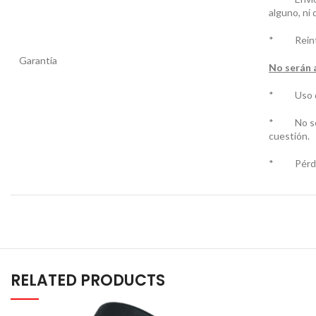
alguno, ni
* Reintegr
Garantía
No serán 
* Uso dist
* No segui
cuestión.
* Pérdida
RELATED PRODUCTS