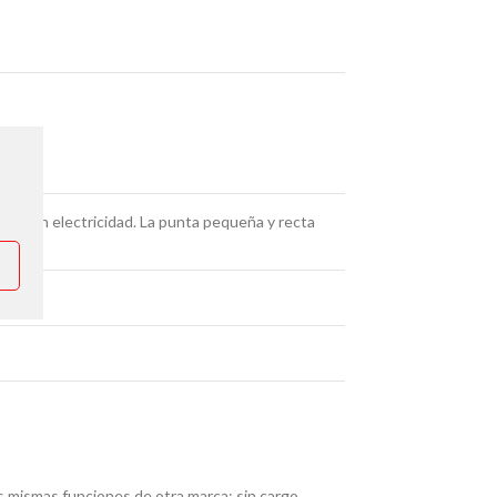
ipal en electricidad. La punta pequeña y recta
as mismas funciones de otra marca; sin cargo