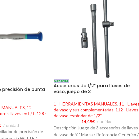
Accesorios de 1/2″ para llaves de
e precisión de punta
vaso, juego de 3
1 - HERRAMIENTAS MANUALES
,
11 - Llave
S MANUALES
,
12 -
de vaso y sus complementarias
,
112 - Llaves
ores, llaves en L/T
,
128 -
de vaso estándar de 1/2"
14,49
€
unidad
€
unidad
Descripción Juego de 3 accesorios de llaves
illador de precisión de
de vaso de ½” Marca / Referencia Genérico /
 Referencia WITTE /