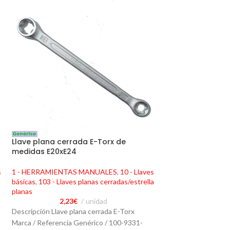
Llave plana cerrada E-Torx de
Llave de vaso re
medidas E20xE24
hexagonal de 2
s
1 - HERRAMIENTAS MANUALES
,
10 - Llaves
1 - HERRAMIENTA
básicas
,
103 - Llaves planas cerradas/estrella
de vaso y sus compl
planas
de vaso de impacto 
2,23
€
unidad
15,21
Descripción Llave plana cerrada E-Torx
Descripción Llave d
Marca / Referencia Genérico / 100-9331-
hexagonal Marca / 