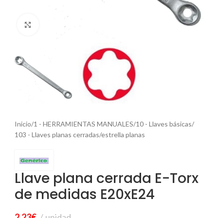
Haga Click para agrandar
Inicio
/
1 - HERRAMIENTAS MANUALES
/
10 - Llaves básicas
/
103 - Llaves planas cerradas/estrella planas
Llave plana cerrada E-Torx
de medidas E20xE24
2,23
€
unidad