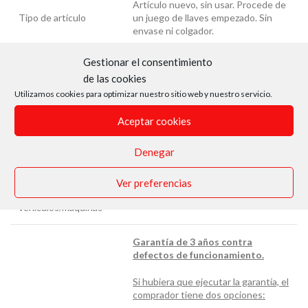
Artículo nuevo, sin usar. Procede de
Tipo de artículo
un juego de llaves empezado. Sin
envase ni colgador.
Gestionar el consentimiento
Análogos
Desconocidos
de las cookies
Utilizamos cookies para optimizar nuestro sitio web y nuestro servicio.
Aplicaciones por
Cambiar tornillos de cabeza torx
función/cometido
macho de medidas E20 y E24.
Aceptar cookies
Aplicaciones en auto-
Denegar
Tornillos de culata de motores.
componentes
Ver preferencias
Aplicaciones en
Mercedes y BMW, entre otros.
vehículos/máquinas
Garantía de 3 años contra
defectos de funcionamiento.
Si hubiera que ejecutar la garantía, el
comprador tiene dos opciones: