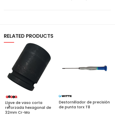
RELATED PRODUCTS
Destornillador de precisión
D
Llave de vaso corta
de punta torx T8
d
reforzada hexagonal de
32mm Cr-Mo