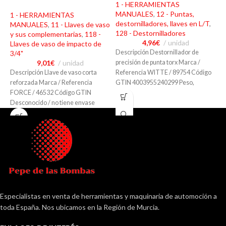
1 - HERRAMIENTAS
1
MANUALES
,
12 - Puntas,
M
1 - HERRAMIENTAS
destornilladores, llaves en L/T
,
d
MANUALES
,
11 - Llaves de vaso
128 - Destornilladores
1
y sus complementarias
,
118 -
4,96
€
unidad
Llaves de vaso de impacto de
Descripción Destornillador de
D
3/4"
9,01
€
unidad
precisión de punta torx Marca /
p
Descripción Llave de vaso corta
Referencia WITTE / 89754 Código
R
reforzada Marca / Referencia
GTIN 4003955240299 Peso,
G
FORCE / 46532 Código GTIN
dimensiones, materiales Peso:
d
Desconocido / no tiene envase
Peso,
Especialistas en venta de herramientas y maquinaria de automoción a
toda España. Nos ubicamos en la Región de Murcia.