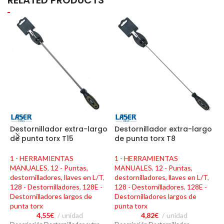
RELATED PRODUCTS
Destornillador extra-largo
Destornillador extra-largo
D
de punta torx T15
de punta torx T8
d
1 - HERRAMIENTAS
1 - HERRAMIENTAS
1
MANUALES
,
12 - Puntas,
MANUALES
,
12 - Puntas,
M
destornilladores, llaves en L/T
,
destornilladores, llaves en L/T
,
d
128 - Destornilladores
,
128E -
128 - Destornilladores
,
128E -
1
Destornilladores largos de
Destornilladores largos de
D
punta torx
punta torx
p
4,55
€
unidad
4,82
€
unidad