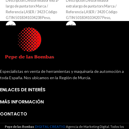
Descripción Destornillador extra-
Descripción Destornillador
D
largo de punta torx Marca /
extralargo de punta torx Marca /
e
Referencia LASER / 3423 Código
Referencia LASER / 3420 Código
R
GTIN 5018341034238 Peso,
GTIN 5018341034207 Peso,
G
dimensiones, materiales Peso: 86
dimensiones, materiales Peso: 38
d
Especialistas en venta de herramientas y maquinaria de automoción a
toda España. Nos ubicamos en la Región de Murcia.
ENLACES DE INTERÉS
MÁS INFORMACIÓN
CONTACTO
DIGITAL CREATIO
Pepe de las Bombas
Agencia de Marketing Digital. Todos los