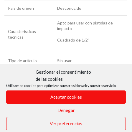
País de origen
Desconocido
Apto para usar con pistolas de
impacto
Características
técnicas
Cuadrado de 1/2″
Tipo de artículo
Sin usar
Gestionar el consentimiento
JBM: 14737
de las cookies
Análogos
Utilizamos cookies para optimizar nuestro sitio web y nuestro servicio.
BGS: 7214
Aceptar cookies
Aplicaciones por
Cambiar tornillos y tuercas
Denegar
función/cometido
hexagonales de 14mm
Ver preferencias
Aplicaciones en auto-
Usos múltiples