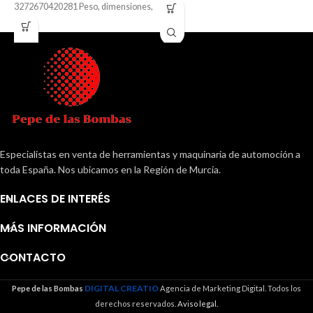
3272670420281 Peso, dimensiones,
N
materiales, color Peso:
Especialistas en venta de herramientas y maquinaria de automoción a
toda España. Nos ubicamos en la Región de Murcia.
ENLACES DE INTERÉS
MÁS INFORMACIÓN
CONTACTO
DIGITAL CREATIO
Pepe de las Bombas
Agencia de Marketing Digital. Todos los
derechos reservados.
Aviso legal.