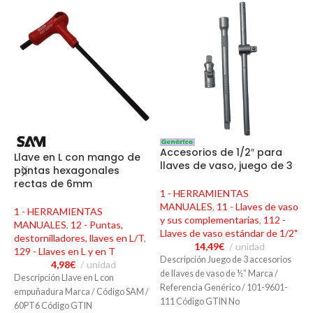
Accesorios de 1/2″ para
Llave en L con mango de
L
llaves de vaso, juego de 3
puntas hexagonales
b
rectas de 6mm
1 - HERRAMIENTAS
1
MANUALES
,
11 - Llaves de vaso
1 - HERRAMIENTAS
M
y sus complementarias
,
112 -
MANUALES
,
12 - Puntas,
y
Llaves de vaso estándar de 1/2"
destornilladores, llaves en L/T
,
L
14,49
€
unidad
129 - Llaves en L y en T
Descripción Juego de 3 accesorios
4,98
€
unidad
D
de llaves de vaso de ½” Marca /
Descripción Llave en L con
v
Referencia Genérico / 101-9601-
empuñadura Marca / Código SAM /
R
111 Código GTIN No
60PT6 Código GTIN
1