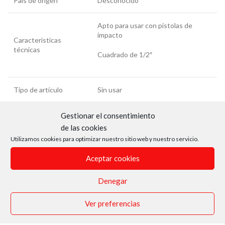
País de origen
Desconocido
Apto para usar con pistolas de
impacto
Características
técnicas
Cuadrado de 1/2″
Tipo de artículo
Sin usar
JBM: 12064
Gestionar el consentimiento
de las cookies
Análogos
BGS: 7215
Utilizamos cookies para optimizar nuestro sitio web y nuestro servicio.
Aceptar cookies
Aplicaciones por
Cambiar tornillos y tuercas
función/cometido
hexagonales de 15mm
Denegar
Ver preferencias
Aplicaciones en auto-
Usos múltiples
componentes