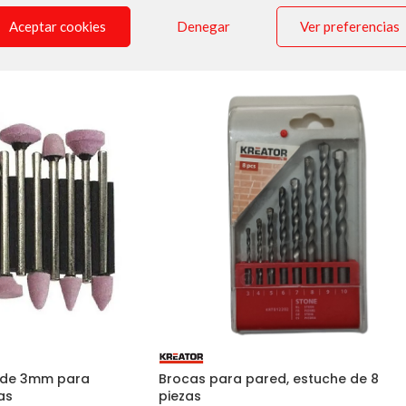
 ELÉCTRICAS
,
39 -
Consumibles, accesorios y herramienta
ios y herramienta
Aceptar cookies
Denegar
Ver preferencias
pequeña
2,48
€
unidad
unidad
e de 3mm para
Brocas para pared, estuche de 8
as
piezas