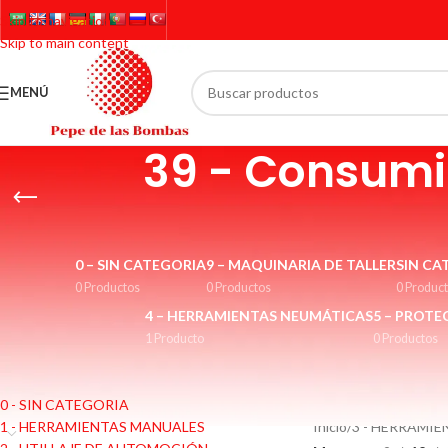
Skip to navigation
Skip to main content
MENÚ
39 - Consumib
0 – SIN CATEGORIA
9 – MAQUINARIA DE TALLER
SIN CA
0 Productos
0 Productos
0 Produc
4 – HERRAMIENTAS NEUMÁTICAS
5 – PROTE
1 Producto
0 Productos
CATEGORÍAS
Discos de amoladora, h
manual, etc.
0 - SIN CATEGORIA
1 - HERRAMIENTAS MANUALES
Inicio
/
3 - HERRAMIE