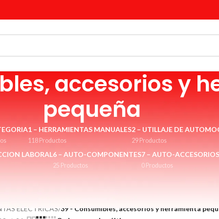
les, accesorios y h
pequeña
TEGORIA
1 – HERRAMIENTAS MANUALES
2 – UTILLAJE DE AUTOMO
tos
118 Productos
29 Productos
CCION LABORAL
6 – AUTO-COMPONENTES
7 – AUTO-ACCESORIO
25 Productos
0 Productos
ojas de sierra caladora, brocas, boinas de pulidora, lija para lijadora eléct
NTAS ELÉCTRICAS
/
39 - Consumibles, accesorios y herramienta peq