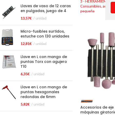
3 - HERRAMIENTAS
Llaves de vaso de 12 caras
Consumibles, accesor
en pulgadas, juego de 4
pequeña
2,48
€
13,57
€
unidad
Micro-fusibles surtidos,
estuche con 130 unidades
12,81
€
unidad
Llave en L con mango de
puntas Torx con agujero
T10
6,35
€
unidad
Llave en L con mango de
puntas hexagonales
redondas de 6mm
5,82
€
unidad
Accesorios de ej
máquinas giratori