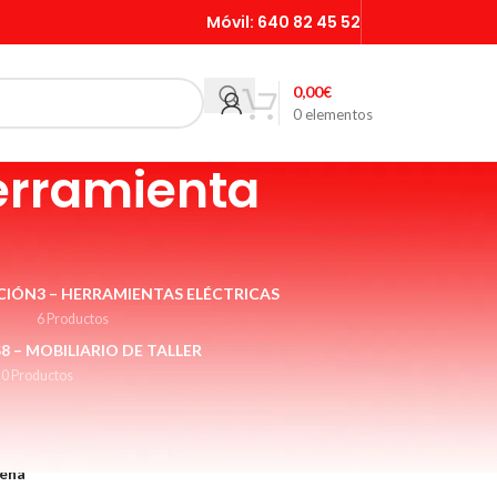
Móvil:
640 82 45 52
0,00
€
0
elementos
erramienta
CIÓN
3 – HERRAMIENTAS ELÉCTRICAS
6 Productos
S
8 – MOBILIARIO DE TALLER
0 Productos
rica, muelas y cepillos para esmeriladora eléctrica
ueña