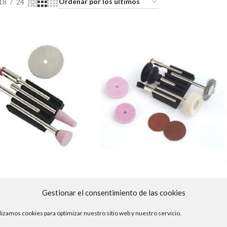
18
24
Gestionar el consentimiento de las cookies
Accesorios de eje de 3mm para
e de 3mm para
máquinas giratorias
as
lizamos cookies para optimizar nuestro sitio web y nuestro servicio.
3 - HERRAMIENTAS ELÉCTRICAS
,
39 -