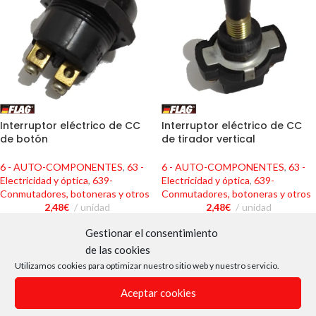
Interruptor eléctrico de CC
Interruptor eléctrico de CC
de botón
de tirador vertical
6 - AUTO-COMPONENTES
,
63 -
6 - AUTO-COMPONENTES
,
63 -
Electricidad y óptica
,
639-
Electricidad y óptica
,
639-
Conmutadores, botoneras y otros
Conmutadores, botoneras y otros
2,48
€
unidad
2,48
€
unidad
Gestionar el consentimiento
de las cookies
Utilizamos cookies para optimizar nuestro sitio web y nuestro servicio.
Aceptar cookies