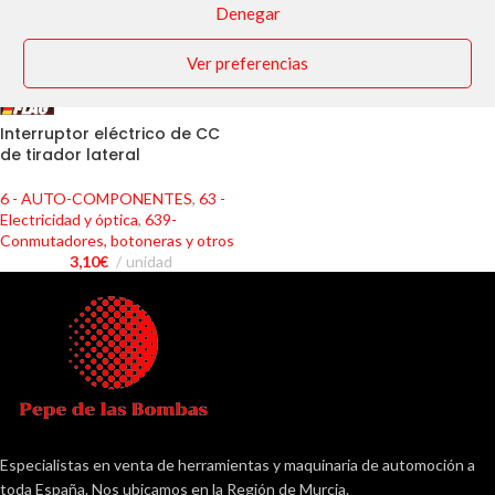
Denegar
Ver preferencias
Interruptor eléctrico de CC
de tirador lateral
6 - AUTO-COMPONENTES
,
63 -
Electricidad y óptica
,
639-
Conmutadores, botoneras y otros
3,10
€
unidad
Especialistas en venta de herramientas y maquinaria de automoción a
toda España. Nos ubicamos en la Región de Murcia.