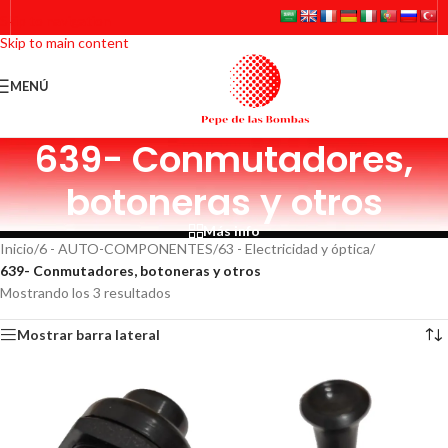
Skip to navigation
Skip to main content
MENÚ
639- Conmutadores,
botoneras y otros
Más info
Inicio
/
6 - AUTO-COMPONENTES
/
63 - Electricidad y óptica
/
639- Conmutadores, botoneras y otros
Mostrando los 3 resultados
Mostrar barra lateral