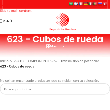
Skip to navigation
Skip to main content
MENÚ
623 - Cubos de rueda
Más info
Bujes o cubos de ruedas de automoción.
Inicio
/
6 - AUTO-COMPONENTES
/
62 - Transmisión de potencia
/
623 - Cubos de rueda
No se han encontrado productos que coincidan con tu selección.