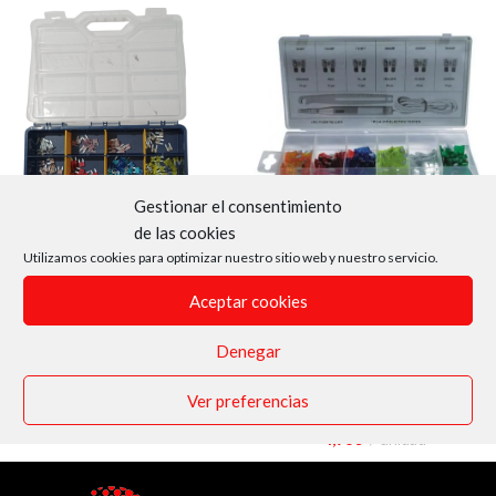
Gestionar el consentimiento
de las cookies
Utilizamos cookies para optimizar nuestro sitio web y nuestro servicio.
XB
Micro-fusibles surtidos,
Fusibles estandar con pinza y
Aceptar cookies
estuche con 130 unidades
punta de pruebas
6 - AUTO-COMPONENTES
,
63 -
Denegar
6 - AUTO-COMPONENTES
,
63 -
Electricidad y óptica
,
635 - Relés,
Electricidad y óptica
,
635 - Relés,
sensores, fusibles y unidad de
sensores, fusibles y unidad de
Ver preferencias
mando
mando
12,81
€
unidad
4,96
€
unidad