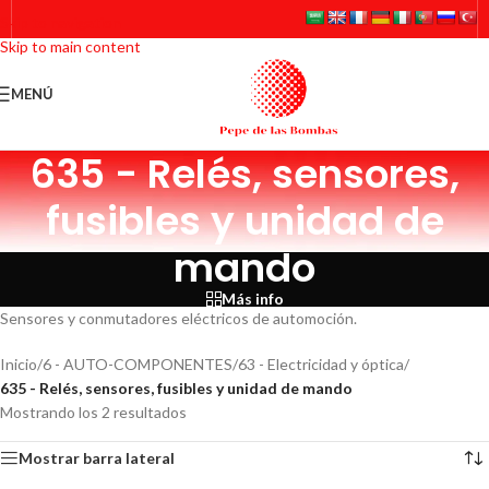
Skip to navigation
Skip to main content
MENÚ
635 - Relés, sensores,
fusibles y unidad de
mando
Más info
Sensores y conmutadores eléctricos de automoción.
Inicio
/
6 - AUTO-COMPONENTES
/
63 - Electricidad y óptica
/
635 - Relés, sensores, fusibles y unidad de mando
Mostrando los 2 resultados
Mostrar barra lateral