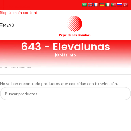
Skip to navigation
Skip to main content
MENÚ
643 - Elevalunas
Más info
Inicio
/
6 - AUTO-COMPONENTES
/
64 - Seguridad y confort
/
643 - Elevalunas
No se han encontrado productos que coincidan con tu selección.