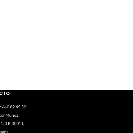
CTO
:
640 82 45 52
ntor Muñoz
 1, 3 B 30011,
spaña