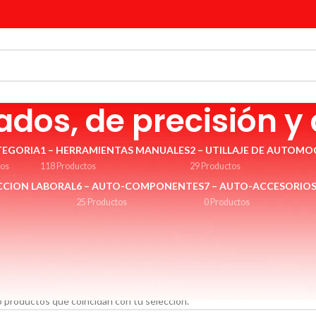
lados, de precisión y
TEGORIA
1 – HERRAMIENTAS MANUALES
2 – UTILLAJE DE AUTOMO
tos
118 Productos
29 Productos
CCION LABORAL
6 – AUTO-COMPONENTES
7 – AUTO-ACCESORIO
25 Productos
0 Productos
 Alicates de precisión ESD. Alicates de electrónica.
ENTAS MANUALES
/
13 - Alicates, tenazas, mordazas, golpeo, erosión, cor
os, de precisión y de electrónica
 productos que coincidan con tu selección.