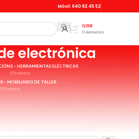
Móvil:
640 82 45 52
0,00
€
0
elementos
 de electrónica
CIÓN
3 – HERRAMIENTAS ELÉCTRICAS
6 Productos
S
8 – MOBILIARIO DE TALLER
0 Productos
te, tubos
/