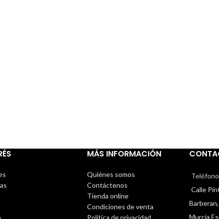
RÉS
MÁS INFORMACIÓN
CONTA
es
Quiénes somos
Teléfono
cas
Contáctenos
Calle Pi
Tienda online
Barberan,
Condiciones de venta
Murcia E
n
Política de privacidad