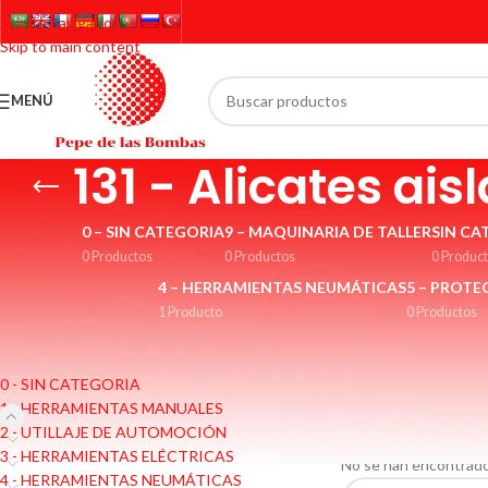
Skip to navigation
Skip to main content
MENÚ
131 - Alicates ais
0 – SIN CATEGORIA
9 – MAQUINARIA DE TALLER
SIN CA
0 Productos
0 Productos
0 Produc
4 – HERRAMIENTAS NEUMÁTICAS
5 – PROTE
1 Producto
0 Productos
CATEGORÍAS
Alicates aislados VDE.
0 - SIN CATEGORIA
Inicio
/
1 - HERRAMI
1 - HERRAMIENTAS MANUALES
131 - Alicates aislad
2 - UTILLAJE DE AUTOMOCIÓN
3 - HERRAMIENTAS ELÉCTRICAS
No se han encontrado
4 - HERRAMIENTAS NEUMÁTICAS