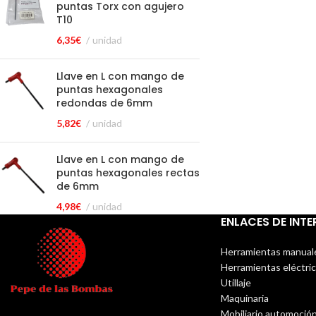
puntas Torx con agujero
T10
6,35
€
unidad
Llave en L con mango de
puntas hexagonales
redondas de 6mm
5,82
€
unidad
Llave en L con mango de
puntas hexagonales rectas
de 6mm
4,98
€
unidad
ENLACES DE INTE
Herramientas manual
Herramientas eléctri
Utillaje
Maquinaria
Mobiliario automoció